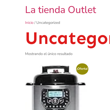
La tienda Outlet
Inicio
/ Uncategorized
Uncatego
Mostrando el único resultado
¡Oferta!