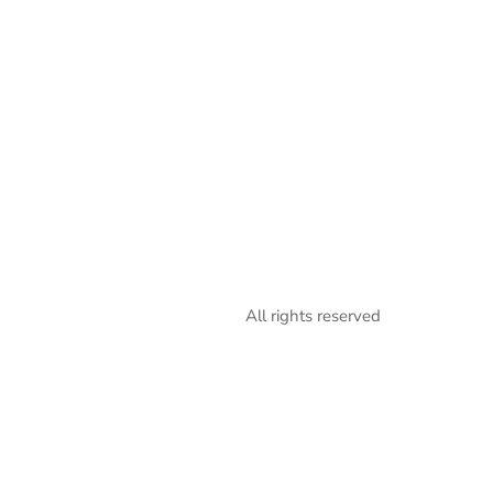
All rights reserved