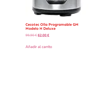
Cecotec Olla Programable GM
Modelo H Deluxe
99,90
€
62,00
€
Añadir al carrito